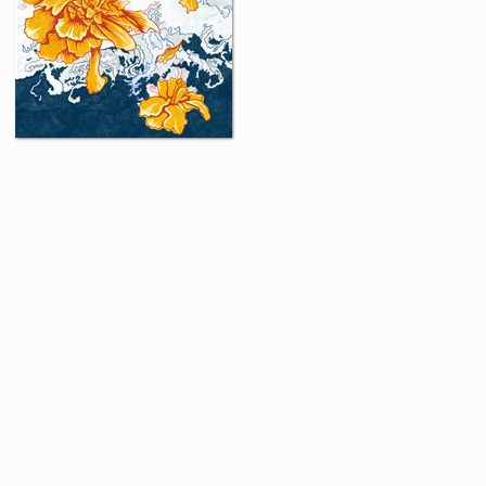
necesariamente representan la opinión de la Escuela de Artes
a.