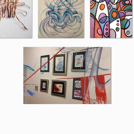
ntarios aquí mostrados son de exclusiva responsabilidad del autor y no 
lásticas Audiovisuales ni de la Benemérita Universidad Autónoma de Puebl