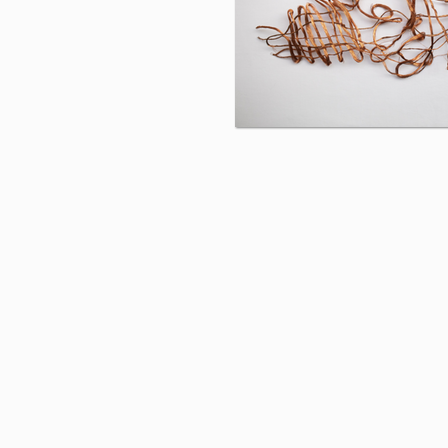
Las opiniones expresadas en las obras, descripciones y come
P