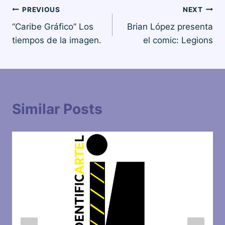
Navegación
PREVIOUS
NEXT
“Caribe Gráfico” Los
Brian López presenta
de
tiempos de la imagen.
el comic: Legions
entradas
Similar Posts