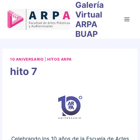
Galería
Skip
to
Virtual
content
ARPA
BUAP
10 ANIVERSARIO
|
HITOS ARPA
hito 7
Celebrando los 10 años de la Escuela de Artes