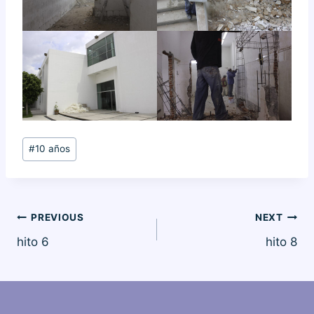
Post
#
10 años
Tags:
Navegación
PREVIOUS
NEXT
hito 6
hito 8
de
entradas