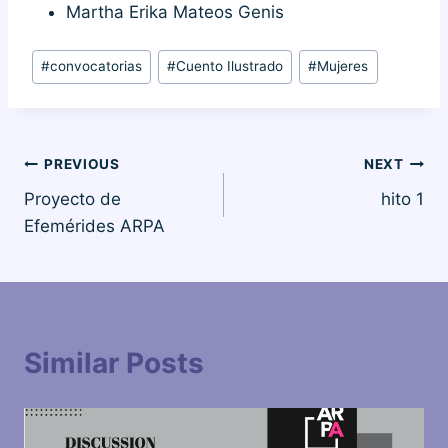
Martha Erika Mateos Genis
Post
#
convocatorias
#
Cuento Ilustrado
#
Mujeres
Tags:
Navegación
PREVIOUS
NEXT
Proyecto de
hito 1
de
Efemérides ARPA
entradas
Similar Posts